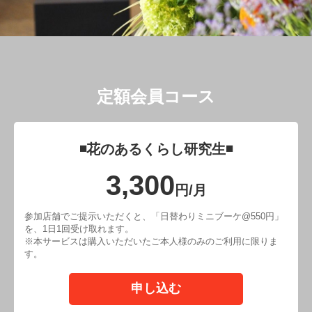
定額会員コース
◾️花のあるくらし研究生◾️
3,300
円/月
参加店舗でご提示いただくと、「日替わりミニブーケ@550円」
を、1日1回受け取れます。
※本サービスは購入いただいたご本人様のみのご利用に限りま
す。
申し込む