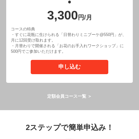
●
3,300
円/月
コースの特典
・すぐに花瓶に生けられる「日替わりミニブーケ@550円」が、
月に12回受け取れます。
・月替わりで開催される「お花のお手入れワークショップ」に
500円でご参加いただけます。
申し込む
定額会員コース一覧 ＞
2ステップで簡単申込み！